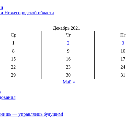
ии
ки Нижегородской области
Декабрь 2021
Ср
Чт
Пт
1
2
3
8
9
10
15
16
17
22
23
24
29
30
31
Май »
в
дования
шь — управляешь будущим!