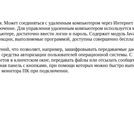
. Может соединяться с удаленным компьютером через Интернет 
ключение. Для управления удаленным компьютером используется
тере, достаточно ввести логин и пароль. Содержит модуль Java 
ункции, выполняемые программой, доступны совершенно бесплат
ний, что позволяет, например, зашифровывать передаваемые да
е средства авторизации пользователей операционной системы.
етов в клиентском окне, передавать файлы или отсылать сообще
бная панель с кнопками, при помощи которых можно быстро выпо
и монитора ПК при подключении.