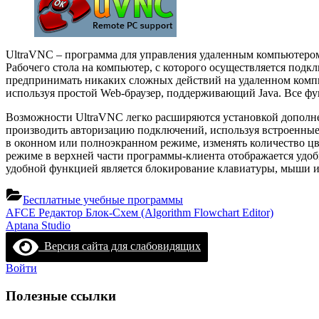
UltraVNC – программа для управления удаленным компьютером
Рабочего стола на компьютер, с которого осуществляется под
предпринимать никаких сложных действий на удаленном компью
используя простой Web-браузер, поддерживающий Java. Все ф
Возможности UltraVNC легко расширяются установкой дополне
производить авторизацию подключений, используя встроенны
в оконном или полноэкранном режиме, изменять количество цв
режиме в верхней части программы-клиента отображается удо
удобной функцией является блокирование клавиатуры, мыши 
Бесплатные учебные программы
Навигация
Previous
AFCE Редактор Блок-Схем (Algorithm Flowchart Editor)
Post:
Next
Aptana Studio
по
Post:
Версия сайта для слабовидящих
записям
Войти
Полезные ссылки