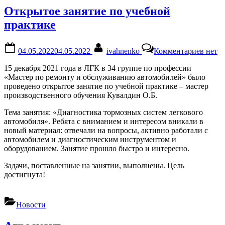
Открытое занятие по учебной
практике
Posted
By
к
04.05.2022
04.05.2022
ivahnenko
Комментариев
нет
on
запис
Откры
15 декабря 2021 года в ЛГК в 34 группе по профессии
занят
«Мастер по ремонту и обслуживанию автомобилей» было
по
проведено открытое занятие по учебной практике – мастер
учебн
производственного обучения Кувалдин О.Б.
практ
Тема занятия: «Диагностика тормозных систем легкового
автомобиля». Ребята с вниманием и интересом вникали в
новый материал: отвечали на вопросы, активно работали с
автомобилем и диагностическим инструментом и
оборудованием. Занятие прошло быстро и интересно.
Задачи, поставленные на занятии, выполнены. Цель
достигнута!
Новости