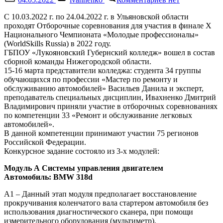
on
записи
Отборочные
С 10.03.2022 г. по 24.04.2022 г. в Ульяновской области
соревнования
проходят Отборочные соревнования для участия в финале Х
для
Национального Чемпионата «Молодые профессионалы»
участия
(WorldSkills Russia) в 2022 году.
в
ГБПОУ «Лукояновский Губернский колледж» вошел в состав
финале
сборной команды Нижегородской области.
Х
15-16 марта представители колледжа: студента 34 группы
Национального
обучающихся по профессии «Мастер по ремонту и
Чемпионата
обслуживанию автомобилей» Васильев Данила и эксперт,
«Молодые
преподаватель специальных дисциплин, Ивахненко Дмитрий
профессионалы
Владимирович приняли участие в отборочных соревнованиях
по компетенции 33 «Ремонт и обслуживание легковых
автомобилей».
В данной компетенции принимают участии 75 регионов
Российской Федерации.
Конкурсное задание состояло из 3-х модулей:
Модуль А Системы управления двигателем
Автомобиль: BMW 318d
А1 – Данный этап модуля предполагает восстановление
прокручивания коленчатого вала стартером автомобиля без
использования диагностического сканера, при помощи
измерительного оборудования (мультиметр).