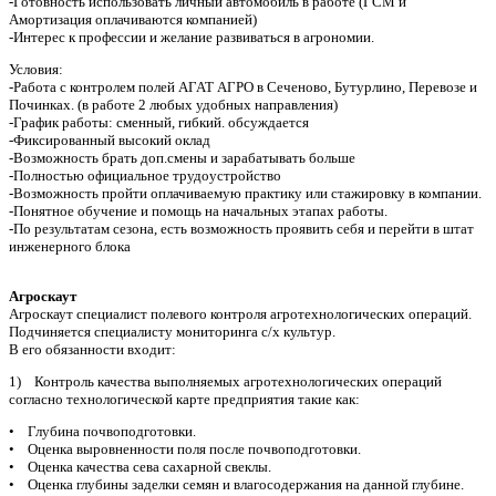
-Готовность использовать личный автомобиль в работе (ГСМ и
Амортизация оплачиваются компанией)
-Интерес к профессии и желание развиваться в агрономии.
Условия:
-Работа с контролем полей АГАТ АГРО в Сеченово, Бутурлино, Перевозе и
Починках. (в работе 2 любых удобных направления)
-График работы: сменный, гибкий. обсуждается
-Фиксированный высокий оклад
-Возможность брать доп.смены и зарабатывать больше
-Полностью официальное трудоустройство
-Возможность пройти оплачиваемую практику или стажировку в компании.
-Понятное обучение и помощь на начальных этапах работы.
-По результатам сезона, есть возможность проявить себя и перейти в штат
инженерного блока
Агроскаут
Агроскаут специалист полевого контроля агротехнологических операций.
Подчиняется специалисту мониторинга с/х культур.
В его обязанности входит:
1) Контроль качества выполняемых агротехнологических операций
согласно технологической карте предприятия такие как:
• Глубина почвоподготовки.
• Оценка выровненности поля после почвоподготовки.
• Оценка качества сева сахарной свеклы.
• Оценка глубины заделки семян и влагосодержания на данной глубине.