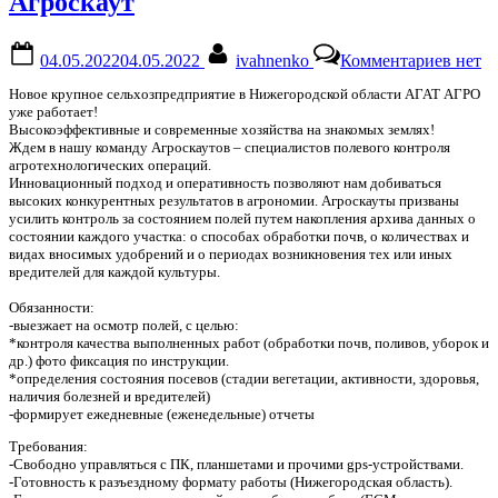
Агроскаут
Posted
By
к
04.05.2022
04.05.2022
ivahnenko
Комментариев
нет
on
запис
Агрос
Новое крупное сельхозпредприятие в Нижегородской области АГАТ АГРО
уже работает!
Высокоэффективные и современные хозяйства на знакомых землях!
Ждем в нашу команду Агроскаутов – специалистов полевого контроля
агротехнологических операций.
Инновационный подход и оперативность позволяют нам добиваться
высоких конкурентных результатов в агрономии. Агроскауты призваны
усилить контроль за состоянием полей путем накопления архива данных о
состоянии каждого участка: о способах обработки почв, о количествах и
видах вносимых удобрений и о периодах возникновения тех или иных
вредителей для каждой культуры.
Обязанности:
-выезжает на осмотр полей, с целью:
*контроля качества выполненных работ (обработки почв, поливов, уборок и
др.) фото фиксация по инструкции.
*определения состояния посевов (стадии вегетации, активности, здоровья,
наличия болезней и вредителей)
-формирует ежедневные (еженедельные) отчеты
Требования:
-Свободно управляться с ПК, планшетами и прочими gps-устройствами.
-Готовность к разъездному формату работы (Нижегородская область).