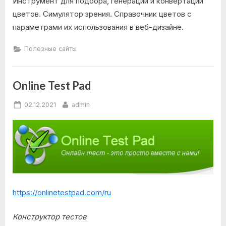
Инструмент для подбора, генерации и конвертации
цветов. Симулятор зрения. Справочник цветов с
параметрами их использования в веб-дизайне.
Полезные сайты
Online Test Pad
Posted
By
02.12.2021
admin
on
https://onlinetestpad.com/ru
Конструктор тестов