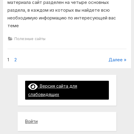
материала сайт разделен на четыре основных
раздела, в каждом из которых вы найдете всю
необходимую информацию по интересующей вас
теме
Полезные сайты
Пагинация
1
2
Далее
записей
Версия сайта для
слабовидящих
Войти