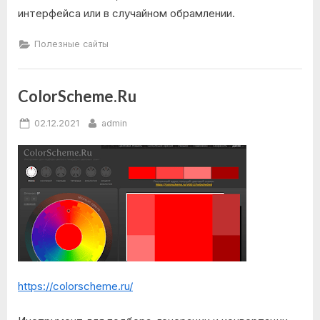
интерфейса или в случайном обрамлении.
Полезные сайты
ColorScheme.Ru
Posted
By
02.12.2021
admin
on
https://colorscheme.ru/