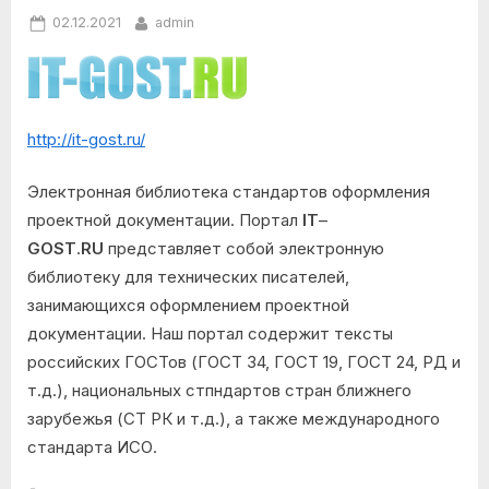
Posted
By
02.12.2021
admin
on
http://it-gost.ru/
Электронная библиотека стандартов оформления
проектной документации. Портал
IT
–
GOST
.
RU
представляет собой электронную
библиотеку для технических писателей,
занимающихся оформлением проектной
документации. Наш портал содержит тексты
российских ГОСТов (ГОСТ 34, ГОСТ 19, ГОСТ 24, РД и
т.д.), национальных стпндартов стран ближнего
зарубежья (СТ РК и т.д.), а также международного
стандарта ИСО.