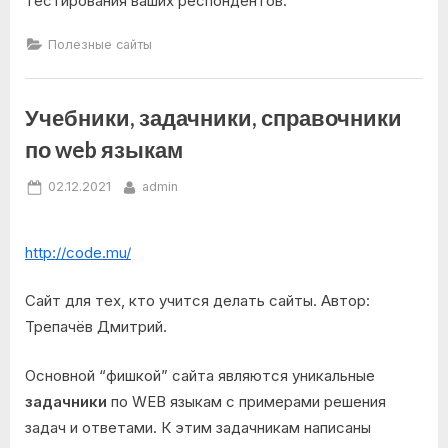
тестирования ваших респондентов.
Полезные сайты
Учебники, задачники, справочники
по web языкам
Posted
By
02.12.2021
admin
on
http://code.mu/
Сайт для тех, кто учится делать сайты. Автор:
Трепачёв Дмитрий.
Основной “фишкой” сайта являются уникальные
задачники
по WEB языкам с примерами решения
задач и ответами. К этим задачникам написаны