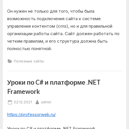
Он нужен не только для того, чтобы была
возможность подключения сайта к системе
управления контентом (cms), но и для правильной
организации работы сайта. Сайт должен работать по
четким правилам, и его структура должна быть
полностью понятной.
Полезные сайты
Уроки по C# и платформе .NET
Framework
Posted
By
02.12.2021
admin
on
https://professorweb.ru/
Уроки по C# и платформе .NET Framework.