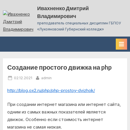
Skip
Ивахненко Дмитрий
to
Владимирович
content
преподаватель специальных дисциплин ГБПОУ
«Лукояновский Губернский колледж»
Создание простого движка на php
Рубрика:
Posted
By
02.12.2021
admin
Полезные
on
http://blog.ox2.ru/php/php-prostoy-dvizhok/
сайты
При создании интернет магазина или интернет сайта,
одним из самых важных показателей является
движок. Особенно если стоимость интернет
магазина не самая низкая.